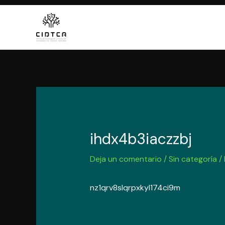
Ir
al
contenido
ihdx4b3iaczzbj
Deja un comentario
/
Sin categoría
/
nz1qrv8slqrpxkyl174ci9m